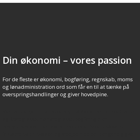
Din økonomi – vores passion
For de fleste er økonomi, bogføring, regnskab, moms
og lønadministration ord som får en til at tænke på
overspringshandlinger og giver hovedpine.
Med vores hjælp til at holde styr på økonomien; om det være
sig årsregnskab, momsregnskab, bogføring eller
bestyrelsespost med økonomisk ekspertviden, så kan du
fokusere på din passion og arbejde med det der gør dig glad