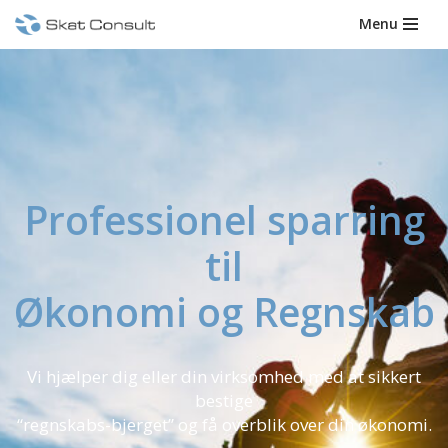
Menu
Spring
til
indhold
Professionel sparring
til
Økonomi og Regnskab
Vi hjælper dig eller din virksomhed med at sikkert
bestige
“regnskabs-bjerget” og få overblik over din økonomi.